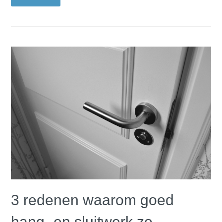
3 redenen waarom goed
hang- en sluitwerk zo