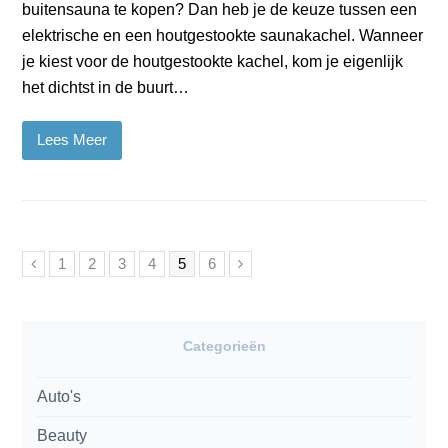
buitensauna te kopen? Dan heb je de keuze tussen een
elektrische en een houtgestookte saunakachel. Wanneer
je kiest voor de houtgestookte kachel, kom je eigenlijk
het dichtst in de buurt…
Lees Meer
Vorige
Page
Page
Page
Page
Page
Page
Volgende
1
2
3
4
5
6
Categorieën
Auto's
Beauty