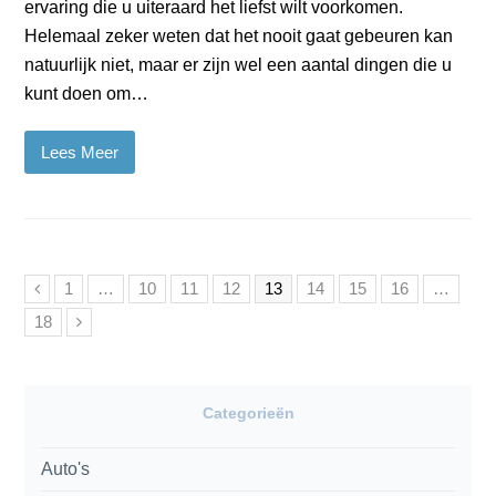
ervaring die u uiteraard het liefst wilt voorkomen.
Helemaal zeker weten dat het nooit gaat gebeuren kan
natuurlijk niet, maar er zijn wel een aantal dingen die u
kunt doen om…
Lees Meer
Vorige
Page
Page
Page
Page
Page
Page
Page
Page
1
…
10
11
12
13
14
15
16
…
Page
Volgende
18
Categorieën
Auto's