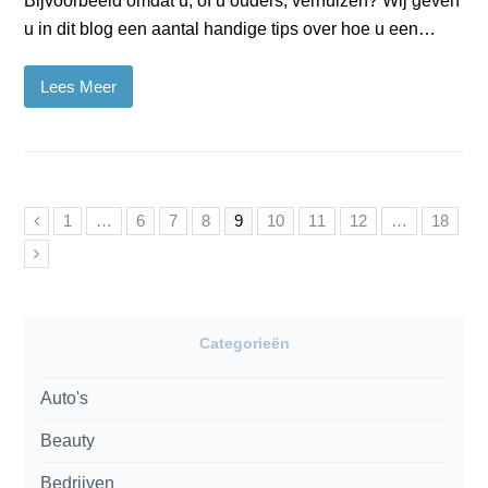
Bijvoorbeeld omdat u, of u ouders, verhuizen? Wij geven
u in dit blog een aantal handige tips over hoe u een…
Lees Meer
Vorige
Page
Page
Page
Page
Page
Page
Page
Page
Page
1
…
6
7
8
9
10
11
12
…
18
Volgende
Categorieën
Auto's
Beauty
Bedrijven