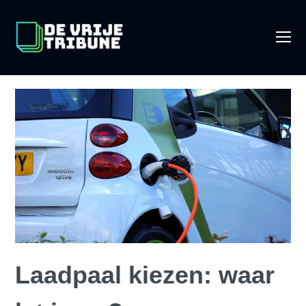
O
Mo
M
Laadpaal kiezen: waar