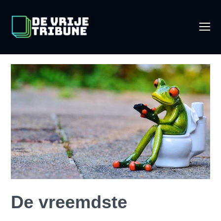
O
Mo
M
De vreemdste